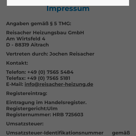
Impressum
Angaben gemäß § 5 TMG:
Reisacher Heizungsbau GmbH
Am Wirtsfeld 4
D - 88319 Aitrach
Vertreten durch:
Jochen Reisacher
Kontakt:
Telefon: +49 (0) 7565 5484
Telefax: +49 (0) 7565 5181
E-Mail:
info@reisacher-heizung.de
Registereintrag:
Eintragung im Handelsregister.
Registergericht:Ulm
Registernummer: HRB 725603
Umsatzsteuer:
Umsatzsteuer-Identifikationsnummer gemäß