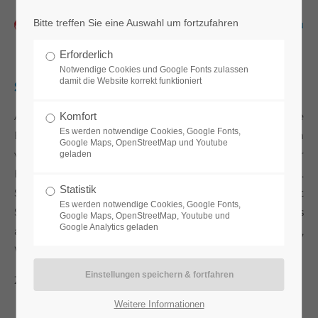
Bitte treffen Sie eine Auswahl um fortzufahren
Menu
Erforderlich
Notwendige Cookies und Google Fonts zulassen
damit die Website korrekt funktioniert
Sonnenenergie
Als Sonnenenergie (oder auch Solarenergie) wird die
Komfort
Es werden notwendige Cookies, Google Fonts,
Energie der Sonnenstrahlung bezeichnet, die in Form
Google Maps, OpenStreetMap und Youtube
von elektrischem Strom, Wärme oder chemischer
geladen
Energie technisch genutzt werden kann.
Statistik
Sonnenenergie lässt sich sowohl direkt, d.h. mit
Es werden notwendige Cookies, Google Fonts,
Solarthermie-Anlagen oder Photovoltaikanlagen, als
Google Maps, OpenStreetMap, Youtube und
Google Analytics geladen
auch indirekt mittels Wasserkraftwerken,
Windkraftanlagen und in Form von Biomasse nutzen.
Zurück
Weitere Informationen