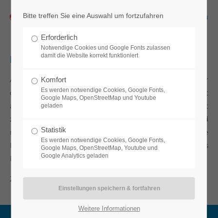
Bitte treffen Sie eine Auswahl um fortzufahren
Menu
Erforderlich
Notwendige Cookies und Google Fonts zulassen
damit die Website korrekt funktioniert
Natürliche Lüftung
Aus Energiespargründen werden Gebäude immer
Komfort
Es werden notwendige Cookies, Google Fonts,
dichter gebaut. Dies spart zwar Heizkosten, erfordert
Google Maps, OpenStreetMap und Youtube
aber clevere Lüftungskonzepte, um Gebäude effizient
geladen
zu be- und entlüften. Mit wenig Energieaufwand und
Statistik
niedrigen Investitionskosten sorgt die natürliche
Es werden notwendige Cookies, Google Fonts,
Lüftung über automatisierte Fenster dafür, das
Google Maps, OpenStreetMap, Youtube und
Google Analytics geladen
Raumklima deutlich zu verbessern.
Zurück
Weitere Informationen