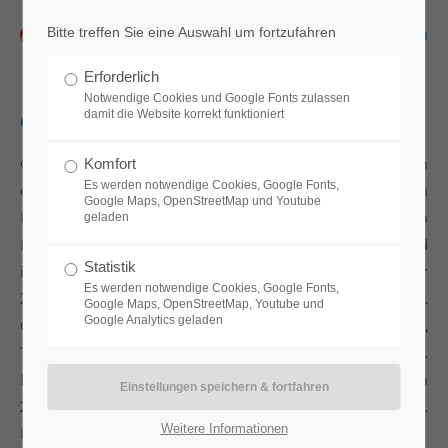
Bitte treffen Sie eine Auswahl um fortzufahren
Menu
Erforderlich
Notwendige Cookies und Google Fonts zulassen
damit die Website korrekt funktioniert
Gleichstrom
Gleichstrom bedeutet, dass Strom immer konstant in
Komfort
Es werden notwendige Cookies, Google Fonts,
die gleiche Richtung fließt. Dabei bewegen sich
Google Maps, OpenStreetMap und Youtube
Elektronen durch einen elektrischen Leiter vom
geladen
Minus- zum Pluspol. Der Verlauf der Stromstärke wird
Statistik
in einem Liniendiagramm als Gerade parallel zur
Es werden notwendige Cookies, Google Fonts,
Zeitachse abgegildet. Haushaltsgeräte wie z.B.
Google Maps, OpenStreetMap, Youtube und
Google Analytics geladen
Computer, Handy-Ladegeräte, Smart-TVs, Radios,
Telefone oder LED-Leuchten arbeiten mit Gleichstrom.
Bei all diesen Geräten wird Wechselstrom aus dem
230-Volt-Hausnetz in Gleichstrom umgewandelt.
Weitere Informationen
Dafür wird ein Netzteil zur Umwandlung benötigt.